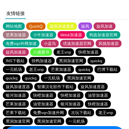
友情链接
网站地图
QuickQ
旋风加速度器
旋风
旋风加速
坚果加速器
小牛加速器
tiktok加速器
狗急加速器官网
免费vqn外网加速
小蓝鸟
优途加速器官网
风驰加速器
旋风加速器
八戒看书
老王vnp
快橙加速器
INS下载站
快鸭加速器
黑洞加速官网
quickq
一元机场
老王vnp
芒果加速器
quickq
巴博下载站
quickq
quickq
一元机场
黑洞加速官网
旋风加速度器
智康汉化软件下载站
旋风加速度器
银河加速器
快橙加速器
快橙加速器
油管加速器
芒果加速器
油管加速器
银河加速器
快橙加速器
芒果下载站
免费vqn加速外网
次玩下载站
老王vnp
黑洞加速官网
黑洞加速官网
一元机场