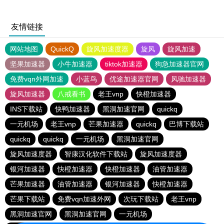
友情链接
网站地图
QuickQ
旋风加速度器
旋风
旋风加速
坚果加速器
小牛加速器
tiktok加速器
狗急加速器官网
免费vqn外网加速
小蓝鸟
优途加速器官网
风驰加速器
旋风加速器
八戒看书
老王vnp
快橙加速器
INS下载站
快鸭加速器
黑洞加速官网
quickq
一元机场
老王vnp
芒果加速器
quickq
巴博下载站
quickq
quickq
一元机场
黑洞加速官网
旋风加速度器
智康汉化软件下载站
旋风加速度器
银河加速器
快橙加速器
快橙加速器
油管加速器
芒果加速器
油管加速器
银河加速器
快橙加速器
芒果下载站
免费vqn加速外网
次玩下载站
老王vnp
黑洞加速官网
黑洞加速官网
一元机场