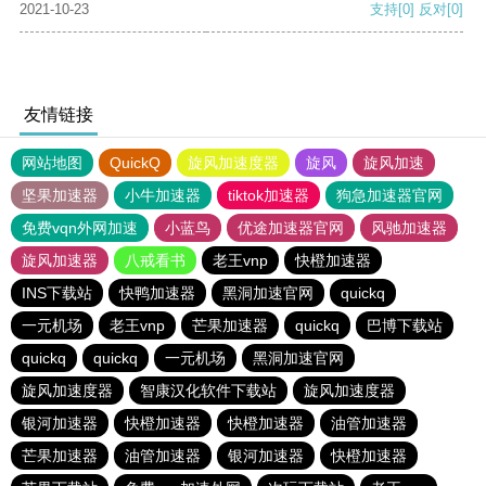
2021-10-23
支持
[0]
反对
[0]
友情链接
网站地图
QuickQ
旋风加速度器
旋风
旋风加速
坚果加速器
小牛加速器
tiktok加速器
狗急加速器官网
免费vqn外网加速
小蓝鸟
优途加速器官网
风驰加速器
旋风加速器
八戒看书
老王vnp
快橙加速器
INS下载站
快鸭加速器
黑洞加速官网
quickq
一元机场
老王vnp
芒果加速器
quickq
巴博下载站
quickq
quickq
一元机场
黑洞加速官网
旋风加速度器
智康汉化软件下载站
旋风加速度器
银河加速器
快橙加速器
快橙加速器
油管加速器
芒果加速器
油管加速器
银河加速器
快橙加速器