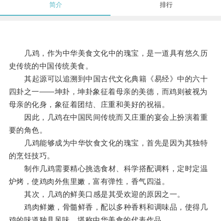
简介
排行
几鸡，作为中华美食文化中的瑰宝，是一道具有悠久历
史传统的中国传统美食。
其起源可以追溯到中国古代文化典籍《易经》中的六十
四卦之一——坤卦，坤卦象征着母亲的美德，而鸡则被视为
母亲的化身，象征着团结、庄重和美好的祝福。
因此，几鸡在中国民间传统而又庄重的宴会上扮演着重
要的角色。
几鸡能够成为中华饮食文化的瑰宝，首先是因为其独特
的烹饪技巧。
制作几鸡需要精心挑选食材、科学搭配调料，定时定温
炉烤，使鸡肉外焦里嫩，富有弹性，香气四溢。
其次，几鸡的鲜美口感是其受欢迎的原因之一。
鸡肉鲜嫩，骨髓鲜香，配以多种香料和调味品，使得几
鸡的味道独具风味，堪称中华美食的代表作品。