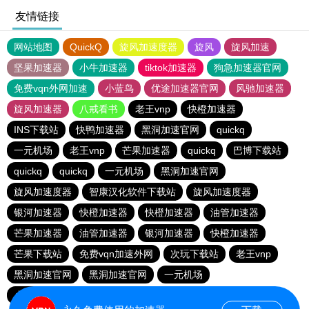
友情链接
网站地图
QuickQ
旋风加速度器
旋风
旋风加速
坚果加速器
小牛加速器
tiktok加速器
狗急加速器官网
免费vqn外网加速
小蓝鸟
优途加速器官网
风驰加速器
旋风加速器
八戒看书
老王vnp
快橙加速器
INS下载站
快鸭加速器
黑洞加速官网
quickq
一元机场
老王vnp
芒果加速器
quickq
巴博下载站
quickq
quickq
一元机场
黑洞加速官网
旋风加速度器
智康汉化软件下载站
旋风加速度器
银河加速器
快橙加速器
快橙加速器
油管加速器
芒果加速器
油管加速器
银河加速器
快橙加速器
芒果下载站
免费vqn加速外网
次玩下载站
老王vnp
黑洞加速官网
黑洞加速官网
一元机场
小猫咪ciash加速器