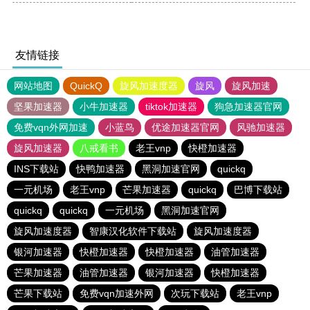
友情链接
网站地图
QuickQ
旋风加速度器
旋风
旋风加速
坚果加速器
小牛加速器
tiktok加速器
狗急加速器官网
免费vqn外网加速
小蓝鸟
优途加速器官网
风驰加速器
旋风加速器
八戒看书
老王vnp
快橙加速器
INS下载站
快鸭加速器
黑洞加速官网
quickq
一元机场
老王vnp
芒果加速器
quickq
巴博下载站
quickq
quickq
一元机场
黑洞加速官网
旋风加速度器
智康汉化软件下载站
旋风加速度器
银河加速器
快橙加速器
快橙加速器
油管加速器
芒果加速器
油管加速器
银河加速器
快橙加速器
芒果下载站
免费vqn加速外网
次玩下载站
老王vnp