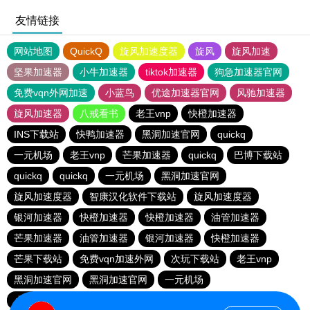
友情链接
网站地图
QuickQ
旋风加速度器
旋风
旋风加速
坚果加速器
小牛加速器
tiktok加速器
狗急加速器官网
免费vqn外网加速
小蓝鸟
优途加速器官网
风驰加速器
旋风加速器
八戒看书
老王vnp
快橙加速器
INS下载站
快鸭加速器
黑洞加速官网
quickq
一元机场
老王vnp
芒果加速器
quickq
巴博下载站
quickq
quickq
一元机场
黑洞加速官网
旋风加速度器
智康汉化软件下载站
旋风加速度器
银河加速器
快橙加速器
快橙加速器
油管加速器
芒果加速器
油管加速器
银河加速器
快橙加速器
芒果下载站
免费vqn加速外网
次玩下载站
老王vnp
黑洞加速官网
黑洞加速官网
一元机场
小猫咪ciash加速器