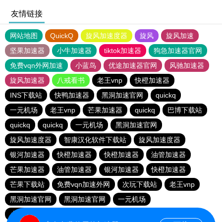
友情链接
网站地图
QuickQ
旋风加速度器
旋风
旋风加速
坚果加速器
小牛加速器
tiktok加速器
狗急加速器官网
免费vqn外网加速
小蓝鸟
优途加速器官网
风驰加速器
旋风加速器
八戒看书
老王vnp
快橙加速器
INS下载站
快鸭加速器
黑洞加速官网
quickq
一元机场
老王vnp
芒果加速器
quickq
巴博下载站
quickq
quickq
一元机场
黑洞加速官网
旋风加速度器
智康汉化软件下载站
旋风加速度器
银河加速器
快橙加速器
快橙加速器
油管加速器
芒果加速器
油管加速器
银河加速器
快橙加速器
芒果下载站
免费vqn加速外网
次玩下载站
老王vnp
黑洞加速官网
黑洞加速官网
一元机场
小猫咪ciash加速器