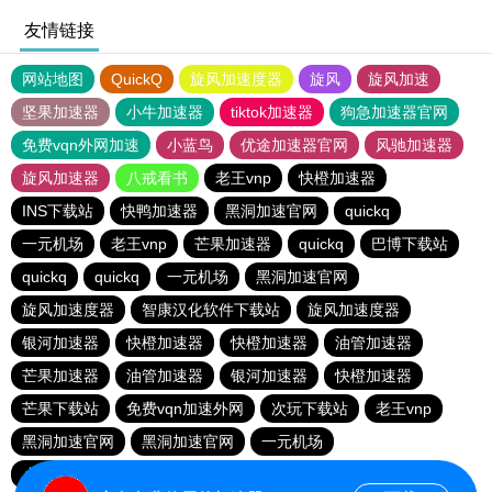
友情链接
网站地图
QuickQ
旋风加速度器
旋风
旋风加速
坚果加速器
小牛加速器
tiktok加速器
狗急加速器官网
免费vqn外网加速
小蓝鸟
优途加速器官网
风驰加速器
旋风加速器
八戒看书
老王vnp
快橙加速器
INS下载站
快鸭加速器
黑洞加速官网
quickq
一元机场
老王vnp
芒果加速器
quickq
巴博下载站
quickq
quickq
一元机场
黑洞加速官网
旋风加速度器
智康汉化软件下载站
旋风加速度器
银河加速器
快橙加速器
快橙加速器
油管加速器
芒果加速器
油管加速器
银河加速器
快橙加速器
芒果下载站
免费vqn加速外网
次玩下载站
老王vnp
黑洞加速官网
黑洞加速官网
一元机场
小猫咪ciash加速器