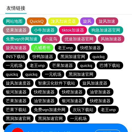
友情链接
网站地图
QuickQ
旋风加速度器
旋风
旋风加速
坚果加速器
小牛加速器
tiktok加速器
狗急加速器官网
免费vqn外网加速
小蓝鸟
优途加速器官网
风驰加速器
旋风加速器
八戒看书
老王vnp
快橙加速器
INS下载站
快鸭加速器
黑洞加速官网
quickq
一元机场
老王vnp
芒果加速器
quickq
巴博下载站
quickq
quickq
一元机场
黑洞加速官网
旋风加速度器
智康汉化软件下载站
旋风加速度器
银河加速器
快橙加速器
快橙加速器
油管加速器
芒果加速器
油管加速器
银河加速器
快橙加速器
芒果下载站
免费vqn加速外网
次玩下载站
老王vnp
黑洞加速官网
黑洞加速官网
一元机场
小猫咪ciash加速器