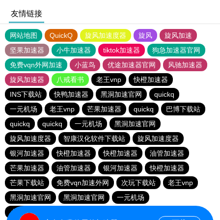
友情链接
网站地图
QuickQ
旋风加速度器
旋风
旋风加速
坚果加速器
小牛加速器
tiktok加速器
狗急加速器官网
免费vqn外网加速
小蓝鸟
优途加速器官网
风驰加速器
旋风加速器
八戒看书
老王vnp
快橙加速器
INS下载站
快鸭加速器
黑洞加速官网
quickq
一元机场
老王vnp
芒果加速器
quickq
巴博下载站
quickq
quickq
一元机场
黑洞加速官网
旋风加速度器
智康汉化软件下载站
旋风加速度器
银河加速器
快橙加速器
快橙加速器
油管加速器
芒果加速器
油管加速器
银河加速器
快橙加速器
芒果下载站
免费vqn加速外网
次玩下载站
老王vnp
黑洞加速官网
黑洞加速官网
一元机场
小猫咪ciash加速器