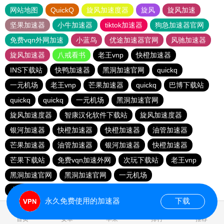
网站地图
QuickQ
旋风加速度器
旋风
旋风加速
坚果加速器
小牛加速器
tiktok加速器
狗急加速器官网
免费vqn外网加速
小蓝鸟
优途加速器官网
风驰加速器
旋风加速器
八戒看书
老王vnp
快橙加速器
INS下载站
快鸭加速器
黑洞加速官网
quickq
一元机场
老王vnp
芒果加速器
quickq
巴博下载站
quickq
quickq
一元机场
黑洞加速官网
旋风加速度器
智康汉化软件下载站
旋风加速度器
银河加速器
快橙加速器
快橙加速器
油管加速器
芒果加速器
油管加速器
银河加速器
快橙加速器
芒果下载站
免费vqn加速外网
次玩下载站
老王vnp
黑洞加速官网
黑洞加速官网
一元机场
小猫咪ciash加速器
永久免费使用的加速器
下载
首页
安卓
苹果
排行
推荐