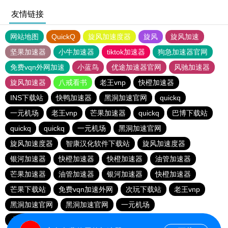
友情链接
网站地图
QuickQ
旋风加速度器
旋风
旋风加速
坚果加速器
小牛加速器
tiktok加速器
狗急加速器官网
免费vqn外网加速
小蓝鸟
优途加速器官网
风驰加速器
旋风加速器
八戒看书
老王vnp
快橙加速器
INS下载站
快鸭加速器
黑洞加速官网
quickq
一元机场
老王vnp
芒果加速器
quickq
巴博下载站
quickq
quickq
一元机场
黑洞加速官网
旋风加速度器
智康汉化软件下载站
旋风加速度器
银河加速器
快橙加速器
快橙加速器
油管加速器
芒果加速器
油管加速器
银河加速器
快橙加速器
芒果下载站
免费vqn加速外网
次玩下载站
老王vnp
黑洞加速官网
黑洞加速官网
一元机场
小猫咪ciash加速器