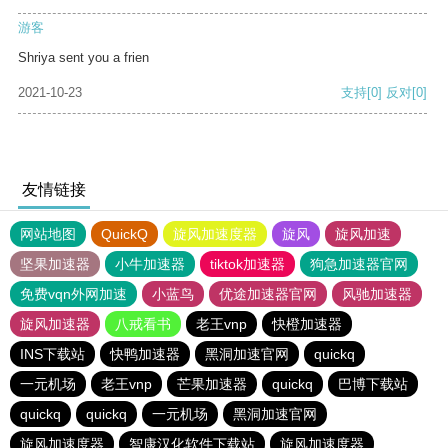
游客
Shriya sent you a frien
2021-10-23
支持
[0]
反对
[0]
友情链接
网站地图
QuickQ
旋风加速度器
旋风
旋风加速
坚果加速器
小牛加速器
tiktok加速器
狗急加速器官网
免费vqn外网加速
小蓝鸟
优途加速器官网
风驰加速器
旋风加速器
八戒看书
老王vnp
快橙加速器
INS下载站
快鸭加速器
黑洞加速官网
quickq
一元机场
老王vnp
芒果加速器
quickq
巴博下载站
quickq
quickq
一元机场
黑洞加速官网
旋风加速度器
智康汉化软件下载站
旋风加速度器