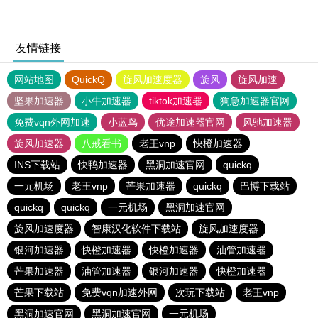
友情链接
网站地图
QuickQ
旋风加速度器
旋风
旋风加速
坚果加速器
小牛加速器
tiktok加速器
狗急加速器官网
免费vqn外网加速
小蓝鸟
优途加速器官网
风驰加速器
旋风加速器
八戒看书
老王vnp
快橙加速器
INS下载站
快鸭加速器
黑洞加速官网
quickq
一元机场
老王vnp
芒果加速器
quickq
巴博下载站
quickq
quickq
一元机场
黑洞加速官网
旋风加速度器
智康汉化软件下载站
旋风加速度器
银河加速器
快橙加速器
快橙加速器
油管加速器
芒果加速器
油管加速器
银河加速器
快橙加速器
芒果下载站
免费vqn加速外网
次玩下载站
老王vnp
黑洞加速官网
黑洞加速官网
一元机场