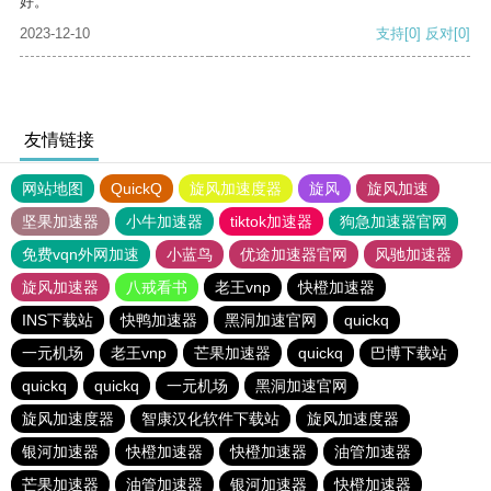
好。
2023-12-10
支持
[0]
反对
[0]
友情链接
网站地图
QuickQ
旋风加速度器
旋风
旋风加速
坚果加速器
小牛加速器
tiktok加速器
狗急加速器官网
免费vqn外网加速
小蓝鸟
优途加速器官网
风驰加速器
旋风加速器
八戒看书
老王vnp
快橙加速器
INS下载站
快鸭加速器
黑洞加速官网
quickq
一元机场
老王vnp
芒果加速器
quickq
巴博下载站
quickq
quickq
一元机场
黑洞加速官网
旋风加速度器
智康汉化软件下载站
旋风加速度器
银河加速器
快橙加速器
快橙加速器
油管加速器
芒果加速器
油管加速器
银河加速器
快橙加速器