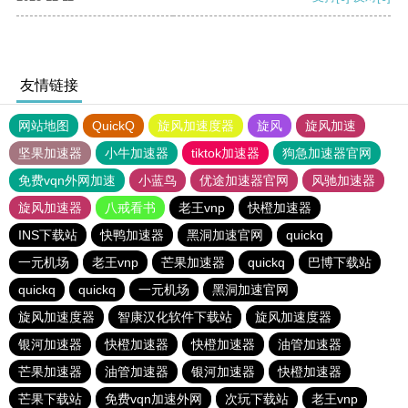
友情链接
网站地图
QuickQ
旋风加速度器
旋风
旋风加速
坚果加速器
小牛加速器
tiktok加速器
狗急加速器官网
免费vqn外网加速
小蓝鸟
优途加速器官网
风驰加速器
旋风加速器
八戒看书
老王vnp
快橙加速器
INS下载站
快鸭加速器
黑洞加速官网
quickq
一元机场
老王vnp
芒果加速器
quickq
巴博下载站
quickq
quickq
一元机场
黑洞加速官网
旋风加速度器
智康汉化软件下载站
旋风加速度器
银河加速器
快橙加速器
快橙加速器
油管加速器
芒果加速器
油管加速器
银河加速器
快橙加速器
芒果下载站
免费vqn加速外网
次玩下载站
老王vnp