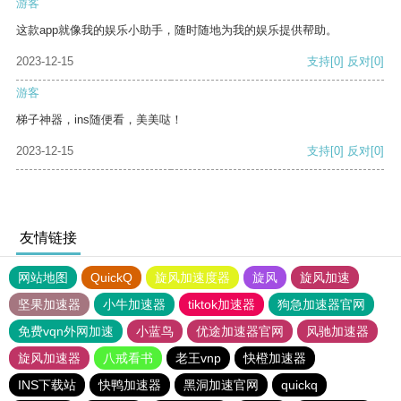
游客
这款app就像我的娱乐小助手，随时随地为我的娱乐提供帮助。
2023-12-15
支持
[0]
反对
[0]
游客
梯子神器，ins随便看，美美哒！
2023-12-15
支持
[0]
反对
[0]
友情链接
网站地图
QuickQ
旋风加速度器
旋风
旋风加速
坚果加速器
小牛加速器
tiktok加速器
狗急加速器官网
免费vqn外网加速
小蓝鸟
优途加速器官网
风驰加速器
旋风加速器
八戒看书
老王vnp
快橙加速器
INS下载站
快鸭加速器
黑洞加速官网
quickq