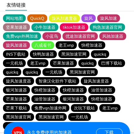
友情链接
网站地图
QuickQ
旋风加速度器
旋风
旋风加速
坚果加速器
小牛加速器
tiktok加速器
狗急加速器官网
免费vqn外网加速
小蓝鸟
优途加速器官网
风驰加速器
旋风加速器
八戒看书
老王vnp
快橙加速器
INS下载站
快鸭加速器
黑洞加速官网
quickq
一元机场
老王vnp
芒果加速器
quickq
巴博下载站
quickq
quickq
一元机场
黑洞加速官网
旋风加速度器
智康汉化软件下载站
旋风加速度器
银河加速器
快橙加速器
快橙加速器
油管加速器
芒果加速器
油管加速器
银河加速器
快橙加速器
芒果下载站
免费vqn加速外网
次玩下载站
老王vnp
黑洞加速官网
黑洞加速官网
一元机场
小猫咪ciash加速器
永久免费使用的加速器
下载