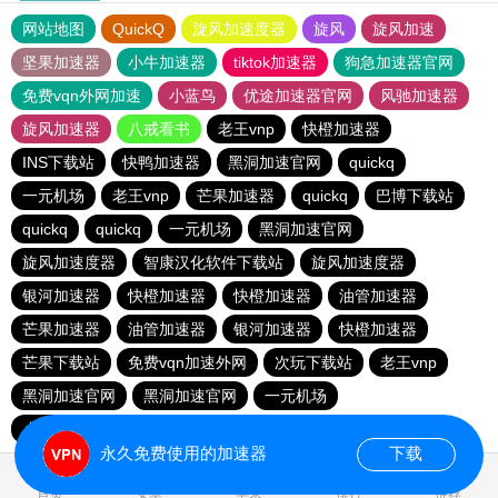
网站地图
QuickQ
旋风加速度器
旋风
旋风加速
坚果加速器
小牛加速器
tiktok加速器
狗急加速器官网
免费vqn外网加速
小蓝鸟
优途加速器官网
风驰加速器
旋风加速器
八戒看书
老王vnp
快橙加速器
INS下载站
快鸭加速器
黑洞加速官网
quickq
一元机场
老王vnp
芒果加速器
quickq
巴博下载站
quickq
quickq
一元机场
黑洞加速官网
旋风加速度器
智康汉化软件下载站
旋风加速度器
银河加速器
快橙加速器
快橙加速器
油管加速器
芒果加速器
油管加速器
银河加速器
快橙加速器
芒果下载站
免费vqn加速外网
次玩下载站
老王vnp
黑洞加速官网
黑洞加速官网
一元机场
小猫咪ciash加速器
永久免费使用的加速器
下载
0.565798s
首页
安卓
苹果
排行
推荐