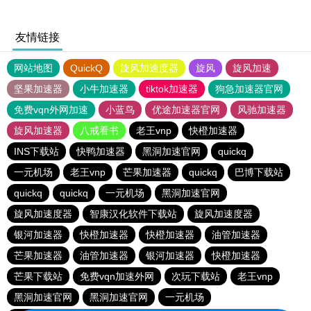
友情链接
网站地图
QuickQ
旋风加速度器
旋风
旋风加速
坚果加速器
小牛加速器
tiktok加速器
狗急加速器官网
免费vqn外网加速
小蓝鸟
优途加速器官网
风驰加速器
旋风加速器
八戒看书
老王vnp
快橙加速器
INS下载站
快鸭加速器
黑洞加速官网
quickq
一元机场
老王vnp
芒果加速器
quickq
巴博下载站
quickq
quickq
一元机场
黑洞加速官网
旋风加速度器
智康汉化软件下载站
旋风加速度器
银河加速器
快橙加速器
快橙加速器
油管加速器
芒果加速器
油管加速器
银河加速器
快橙加速器
芒果下载站
免费vqn加速外网
次玩下载站
老王vnp
黑洞加速官网
黑洞加速官网
一元机场