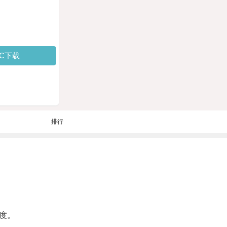
PC下载
排行
度。