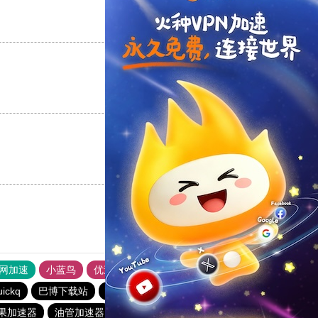
支持
[0]
反对
[0]
支持
[0]
反对
[0]
支持
[0]
反对
[0]
外网加速
小蓝鸟
优途加速器官网
风驰加速器
旋风加速器
uickq
巴博下载站
quickq
quickq
一元机场
果加速器
油管加速器
银河加速器
快橙加速器