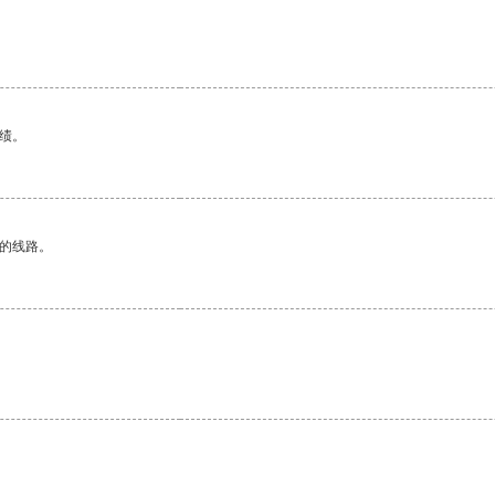
绩。
区的线路。