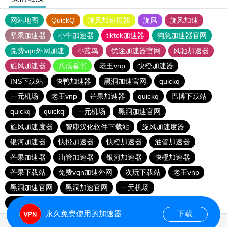
网站地图
QuickQ
旋风加速度器
旋风
旋风加速
坚果加速器
小牛加速器
tiktok加速器
狗急加速器官网
免费vqn外网加速
小蓝鸟
优途加速器官网
风驰加速器
旋风加速器
八戒看书
老王vnp
快橙加速器
INS下载站
快鸭加速器
黑洞加速官网
quickq
一元机场
老王vnp
芒果加速器
quickq
巴博下载站
quickq
quickq
一元机场
黑洞加速官网
旋风加速度器
智康汉化软件下载站
旋风加速度器
银河加速器
快橙加速器
快橙加速器
油管加速器
芒果加速器
油管加速器
银河加速器
快橙加速器
芒果下载站
免费vqn加速外网
次玩下载站
老王vnp
黑洞加速官网
黑洞加速官网
一元机场
小猫咪ciash加速器
永久免费使用的加速器
下载