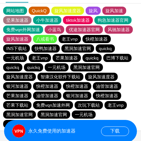
网站地图
QuickQ
旋风加速度器
旋风
旋风加速
坚果加速器
小牛加速器
tiktok加速器
狗急加速器官网
免费vqn外网加速
小蓝鸟
优途加速器官网
风驰加速器
旋风加速器
八戒看书
老王vnp
快橙加速器
INS下载站
快鸭加速器
黑洞加速官网
quickq
一元机场
老王vnp
芒果加速器
quickq
巴博下载站
quickq
quickq
一元机场
黑洞加速官网
旋风加速度器
智康汉化软件下载站
旋风加速度器
银河加速器
快橙加速器
快橙加速器
油管加速器
芒果加速器
油管加速器
银河加速器
快橙加速器
芒果下载站
免费vqn加速外网
次玩下载站
老王vnp
黑洞加速官网
黑洞加速官网
一元机场
小猫咪ciash加速器
永久免费使用的加速器
下载