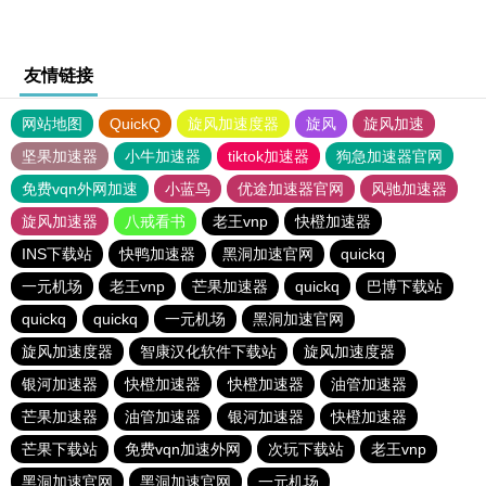
友情链接
网站地图
QuickQ
旋风加速度器
旋风
旋风加速
坚果加速器
小牛加速器
tiktok加速器
狗急加速器官网
免费vqn外网加速
小蓝鸟
优途加速器官网
风驰加速器
旋风加速器
八戒看书
老王vnp
快橙加速器
INS下载站
快鸭加速器
黑洞加速官网
quickq
一元机场
老王vnp
芒果加速器
quickq
巴博下载站
quickq
quickq
一元机场
黑洞加速官网
旋风加速度器
智康汉化软件下载站
旋风加速度器
银河加速器
快橙加速器
快橙加速器
油管加速器
芒果加速器
油管加速器
银河加速器
快橙加速器
芒果下载站
免费vqn加速外网
次玩下载站
老王vnp
黑洞加速官网
黑洞加速官网
一元机场