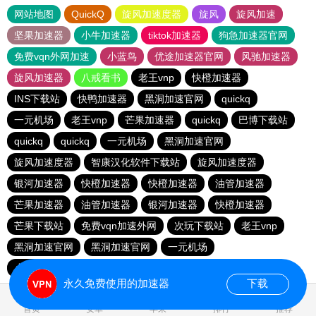
网站地图
QuickQ
旋风加速度器
旋风
旋风加速
坚果加速器
小牛加速器
tiktok加速器
狗急加速器官网
免费vqn外网加速
小蓝鸟
优途加速器官网
风驰加速器
旋风加速器
八戒看书
老王vnp
快橙加速器
INS下载站
快鸭加速器
黑洞加速官网
quickq
一元机场
老王vnp
芒果加速器
quickq
巴博下载站
quickq
quickq
一元机场
黑洞加速官网
旋风加速度器
智康汉化软件下载站
旋风加速度器
银河加速器
快橙加速器
快橙加速器
油管加速器
芒果加速器
油管加速器
银河加速器
快橙加速器
芒果下载站
免费vqn加速外网
次玩下载站
老王vnp
黑洞加速官网
黑洞加速官网
一元机场
小猫咪ciash加速器
永久免费使用的加速器
下载
0.197031s
首页
安卓
苹果
排行
推荐